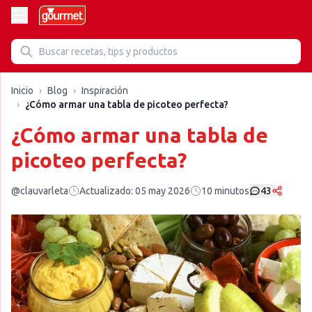
Inicio
›
Blog
›
Inspiración
›
¿Cómo armar una tabla de picoteo perfecta?
¿Cómo armar una tabla de
picoteo perfecta?
@clauvarleta
Actualizado:
05 may 2026
10
minutos
43