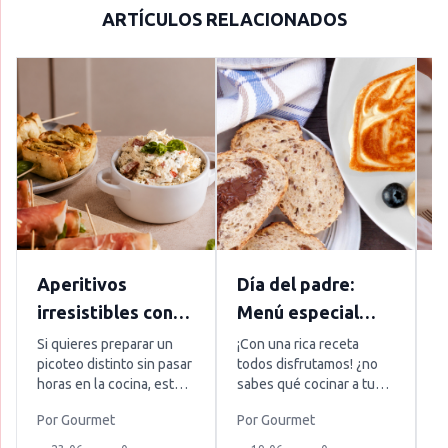
ARTÍCULOS RELACIONADOS
Aperitivos
Día del padre:
¿
irresistibles con
Menú especial
e
pesto: recetas
para los amantes
r
Si quieres preparar un
¡Con una rica receta
S
picoteo distinto sin pasar
todos disfrutamos! ¿no
e
fáciles para
de la cocina
P
horas en la cocina, estos
sabes qué cocinar a tu
q
sorprender
d
aperitivos con pesto son
papá? Tenemos 6 recetas
“
Por
Gourmet
Por
Gourmet
P
l
una gran opción. Puedes
que no fallarán ante
h
combinarlo con queso
ningún paladar, sobre
u