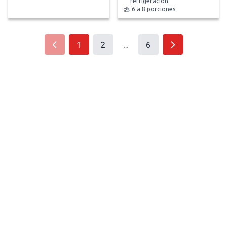
refrigeración
6 a 8 porciones
1
2
...
6