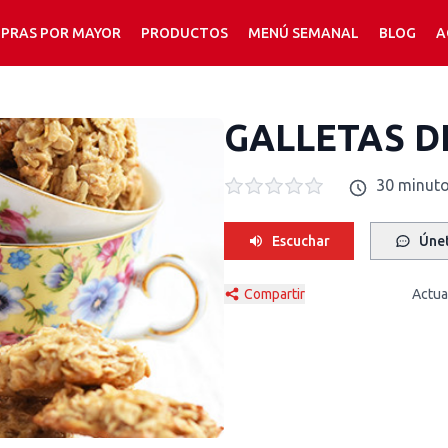
PRAS POR MAYOR
PRODUCTOS
MENÚ SEMANAL
BLOG
A
GALLETAS D
30 minut
Escuchar
Únet
Compartir
Actua