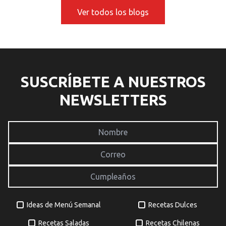
elegir bien el plato, mirar
p
Ver todos los blogs
referentes y jugar con
e
texturas, […]
v
[
SUSCRÍBETE A NUESTROS
NEWSLETTERS
Ideas de Menú Semanal
Recetas Dulces
Recetas Saladas
Recetas Chilenas