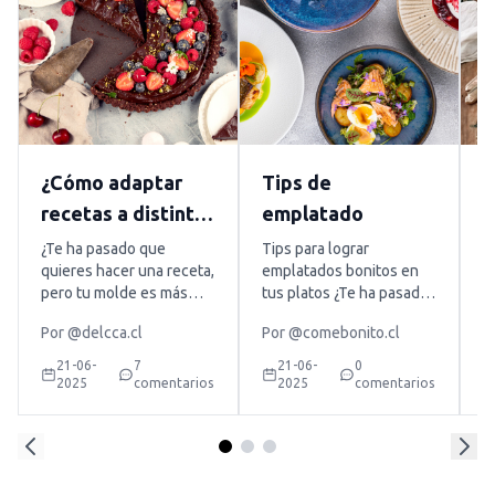
¿Cómo adaptar
Tips de
¿
recetas a distintas
emplatado
g
medidas de
p
¿Te ha pasado que
Tips para lograr
F
quieres hacer una receta,
emplatados bonitos en
h
moldes?
e
pero tu molde es más
tus platos ¿Te ha pasado
q
grande o pequeño que el
que una receta queda
f
Por
@delcca.cl
Por
@comebonito.cl
P
de la receta original y no
rica, pero al servirla no se
p
sabes cómo adaptarlo?
ve tan tentadora como
e
21-06-
7
21-06-
0
No te preocupes porque
esperabas? La buena
q
2025
comentarios
2025
comentarios
en este blog te vamos a
noticia es que no
n
enseñar cómo hacerlo, y
necesitas ser chef para
u
es mucho más fácil de lo
lograr emplatados más
g
que crees. Primero hay
bonitos. Con algunos
a
que saber que la […]
detalles simples, como
c