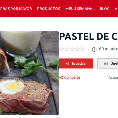
PRAS POR MAYOR
PRODUCTOS
MENÚ SEMANAL
BLOG
A
PASTEL DE 
60 minut
Escuchar
Únet
Compartir
Actua