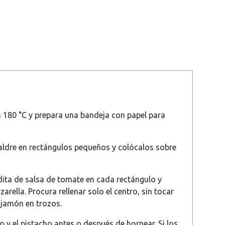
a 180 °C y prepara una bandeja con papel para
aldre en rectángulos pequeños y colócalos sobre
ita de salsa de tomate en cada rectángulo y
rella. Procura rellenar solo el centro, sin tocar
 jamón en trozos.
o y el pistacho antes o después de hornear. Si los