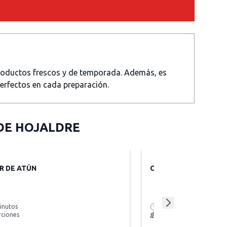
productos frescos y de temporada. Además, es
perfectos en cada preparación.
 DE HOJALDRE
R DE ATÚN
CEBOLLA EN ESCABE
inutos
10 minutos + reposo
rciones
1 frasco