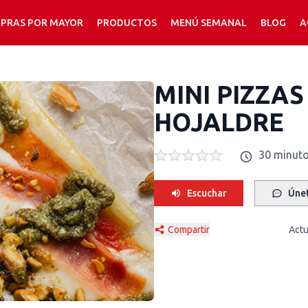
PRAS POR MAYOR
PRODUCTOS
MENÚ SEMANAL
BLOG
A
MINI PIZZA
HOJALDRE
30 minut
Escuchar
Únet
Compartir
Actu