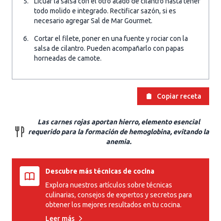
Licuar la salsa con el otro atado de cilantro hasta tener
todo molido e integrado. Rectificar sazón, si es
necesario agregar Sal de Mar Gourmet.
Cortar el filete, poner en una fuente y rociar con la
salsa de cilantro. Pueden acompañarlo con papas
horneadas de camote.
Copiar receta
Las carnes rojas aportan hierro, elemento esencial
requerido para la formación de hemoglobina, evitando la
anemia.
Descubre más técnicas de cocina
Explora nuestros artículos sobre técnicas
culinarias, consejos de expertos y secretos para
obtener los mejores resultados en tu cocina.
Leer más