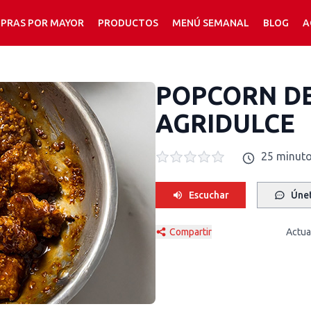
PRAS POR MAYOR
PRODUCTOS
MENÚ SEMANAL
BLOG
A
POPCORN DE
AGRIDULCE
25 minut
Escuchar
Únet
Compartir
Actua