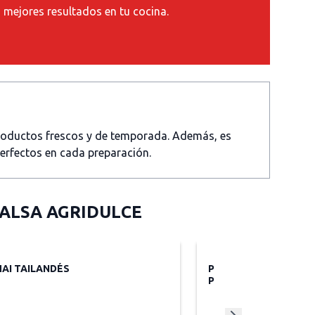
s mejores resultados en tu cocina.
productos frescos y de temporada. Además, es
perfectos en cada preparación.
ALSA AGRIDULCE
HAI TAILANDÉS
POLLO AGRIDULCE C
PIÑA