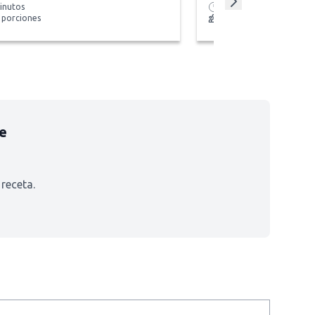
inutos
30 minutos
6 porciones
4 personas
ce
receta.