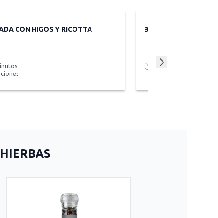
ADA CON HIGOS Y RICOTTA
BERENJENAS AL MIS
inutos
15 min más tiempo de 
rciones
 HIERBAS