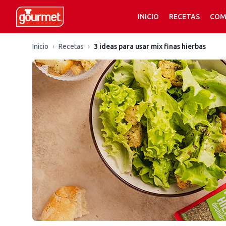
INICIO
RECETAS
COM
Inicio
›
Recetas
›
3 ideas para usar mix finas hierbas