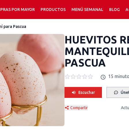
PRAS POR MAYOR
PRODUCTOS
MENÚ SEMANAL
BLOG
A
ní para Pascua
HUEVITOS R
MANTEQUILL
PASCUA
15 minuto
Escuchar
Únet
Compartir
Actu