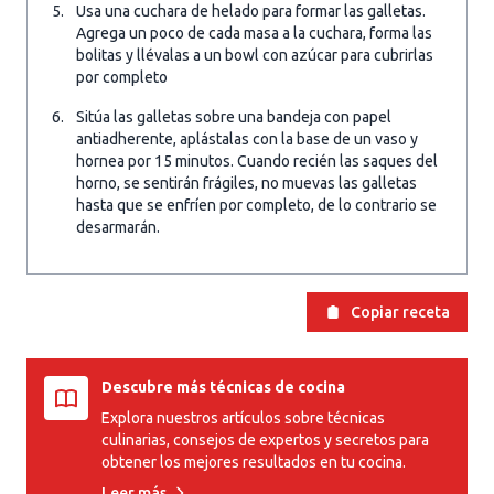
Usa una cuchara de helado para formar las galletas.
Agrega un poco de cada masa a la cuchara, forma las
bolitas y llévalas a un bowl con azúcar para cubrirlas
por completo
Sitúa las galletas sobre una bandeja con papel
antiadherente, aplástalas con la base de un vaso y
hornea por 15 minutos. Cuando recién las saques del
horno, se sentirán frágiles, no muevas las galletas
hasta que se enfríen por completo, de lo contrario se
desarmarán.
Copiar receta
Descubre más técnicas de cocina
Explora nuestros artículos sobre técnicas
culinarias, consejos de expertos y secretos para
obtener los mejores resultados en tu cocina.
Leer más