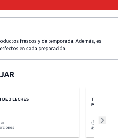
productos frescos y de temporada. Además, es
perfectos en cada preparación.
NJAR
 DE 3 LECHES
TORTAS DE HOJARAS
MANJAR Y MERENGUE
ras
80 min + tiempo de re
orciones
4 porciones