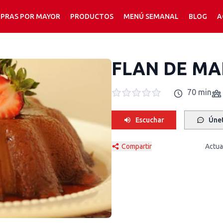
PRAS POR MAYOR
PRODUCTOS
MENÚ SEMANAL
BLOG
A
FLAN DE M
70 min
Escuchar
Únet
Compartir
Actua