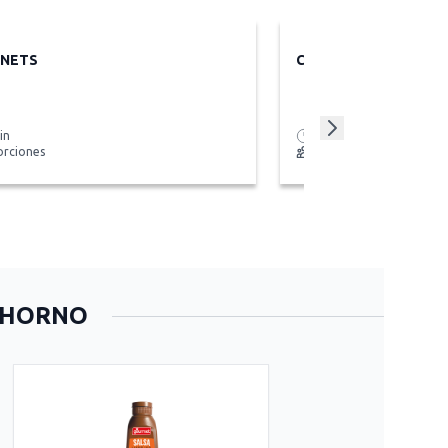
NETS
COPÓN DE 3 LECHES
in
2 horas
orciones
15 porciones
N HORNO