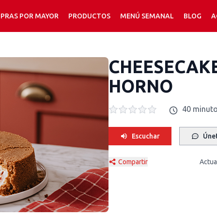
PRAS POR MAYOR
PRODUCTOS
MENÚ SEMANAL
BLOG
A
CHEESECAKE
HORNO
40 minuto
Escuchar
Únet
Compartir
Actua