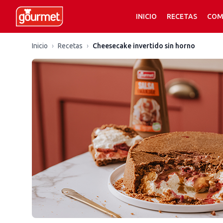
INICIO
RECETAS
COM
Inicio
›
Recetas
›
Cheesecake invertido sin horno