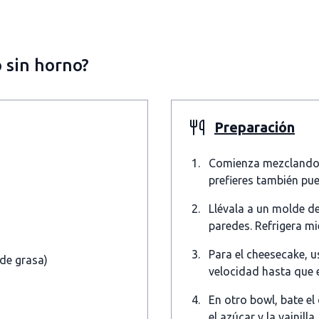
 sin horno?
Preparación
Comienza mezclando la
prefieres también pu
Llévala a un molde d
paredes. Refrigera mi
Para el cheesecake, 
de grasa)
velocidad hasta que 
En otro bowl, bate e
el azúcar y la vainilla.