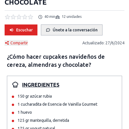
CHOCOLATE
40 min
12 unidades
Escuchar
Únete a la conversación
Compartir
Actualizado:
27/6/2024
¿Cómo hacer
cupcakes navideños de
cereza, almendras y chocolate
?
INGREDIENTES
150 gr azúcar rubia
1 cucharadita de Esencia de Vainilla Gourmet
1 huevo
125 gr mantequilla, derretida
175 gr yogurt natural