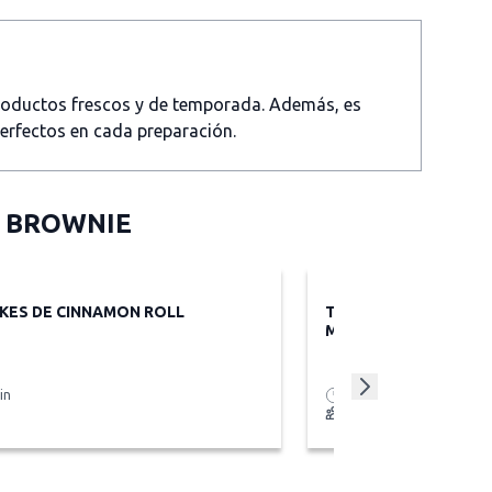
productos frescos y de temporada. Además, es
perfectos en cada preparación.
 BROWNIE
KES DE CINNAMON ROLL
TACITAS DE AVENA 
MANZANA
in
55 minutos
10 tacitas