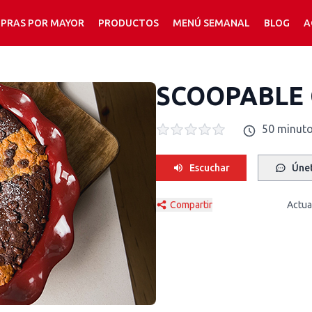
PRAS POR MAYOR
PRODUCTOS
MENÚ SEMANAL
BLOG
A
SCOOPABLE 
50 minut
Escuchar
Únet
Compartir
Actua