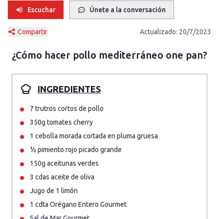
Escuchar
Únete a la conversación
Compartir
Actualizado:
20/7/2023
¿Cómo hacer
pollo mediterráneo one pan
?
INGREDIENTES
7 trutros cortos de pollo
350g tomates cherry
1 cebolla morada cortada en pluma gruesa
½ pimiento rojo picado grande
150g aceitunas verdes
3 cdas aceite de oliva
Jugo de 1 limón
1 cdta Orégano Entero Gourmet
Sal de Mar Gourmet