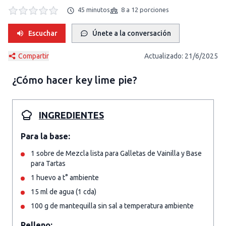
45 minutos
8 a 12 porciones
Escuchar
Únete a la conversación
Compartir
Actualizado:
21/6/2025
¿Cómo hacer
key lime pie
?
INGREDIENTES
Para la base:
1 sobre de Mezcla lista para Galletas de Vainilla y Base
para Tartas
1 huevo a t° ambiente
15 ml de agua (1 cda)
100 g de mantequilla sin sal a temperatura ambiente
Relleno: