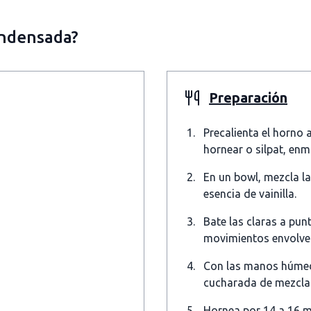
ondensada?
Preparación
Precalienta el horno 
hornear o silpat, enm
En un bowl, mezcla la
esencia de vainilla.
Bate las claras a pun
movimientos envolve
Con las manos húmed
cucharada de mezcla 
Hornea por 14 a 16 m