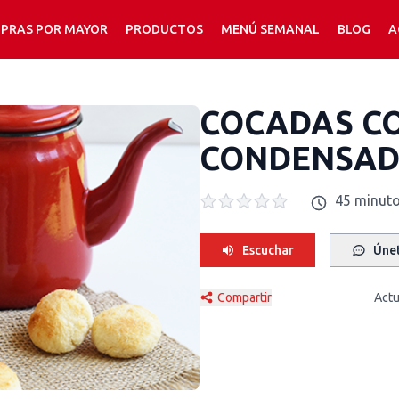
PRAS POR MAYOR
PRODUCTOS
MENÚ SEMANAL
BLOG
A
COCADAS C
CONDENSA
45 minut
Escuchar
Únet
Compartir
Actu