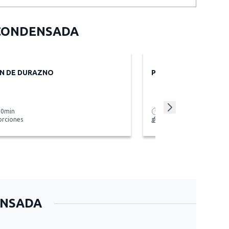
 CONDENSADA
N DE DURAZNO
PALMERITAS DE HOJ
30min
45 minutos
orciones
12 porciones
ENSADA