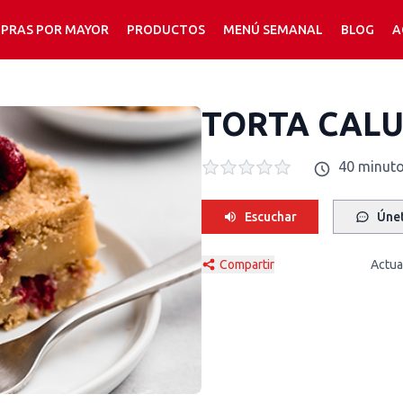
PRAS POR MAYOR
PRODUCTOS
MENÚ SEMANAL
BLOG
A
TORTA CAL
40 minut
Escuchar
Únet
Compartir
Actua