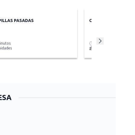
PILLAS PASADAS
CARROT CAKE
inutos
90 minutos
nidades
12 porciones
ESA