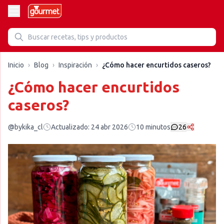
Inicio
›
Blog
›
Inspiración
›
¿Cómo hacer encurtidos caseros?
¿Cómo hacer encurtidos
caseros?
@bykika_cl
Actualizado:
24 abr 2026
10
minutos
26