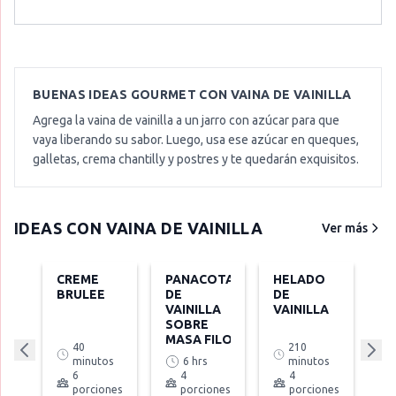
BUENAS IDEAS GOURMET CON
VAINA DE VAINILLA
Agrega la vaina de vainilla a un jarro con azúcar para que
vaya liberando su sabor. Luego, usa ese azúcar en queques,
galletas, crema chantilly y postres y te quedarán exquisitos.
IDEAS CON
VAINA DE VAINILLA
Ver más
CREME
PANACOTA
HELADO
BRULEE
DE
DE
VAINILLA
VAINILLA
SOBRE
MASA FILO
40
210
minutos
6 hrs
minutos
6
4
4
porciones
porciones
porciones