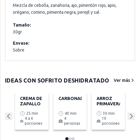
Mezcla de cebolla, zanahoria, ajo, pimentón rojo, apio,
orégano, comino, pimienta negra, perejil y sal.
Tamaño:
30gr
Envase:
Sobre
IDEAS CON
SOFRITO DESHIDRATADO
Ver más
CREMA DE
CARBONADA
ARROZ
ZAPALLO
PRIMAVERA
25 min
40 min
30 min
4 a 6
4
10
porciones
personas
porciones