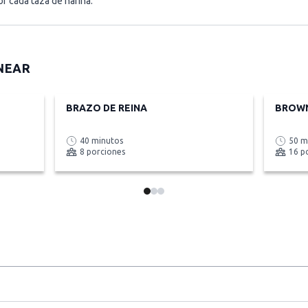
or cada taza de harina.
NEAR
BRAZO DE REINA
BROWN
40 minutos
50 m
8 porciones
16 p