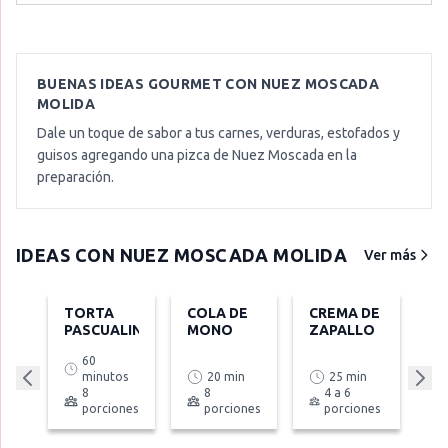
BUENAS IDEAS GOURMET CON
NUEZ MOSCADA
MOLIDA
Dale un toque de sabor a tus carnes, verduras, estofados y
guisos agregando una pizca de Nuez Moscada en la
preparación.
IDEAS CON
NUEZ MOSCADA MOLIDA
Ver más
TORTA
COLA DE
CREMA DE
PASCUALINA
MONO
ZAPALLO
60
minutos
20 min
25 min
8
8
4 a 6
porciones
porciones
porciones