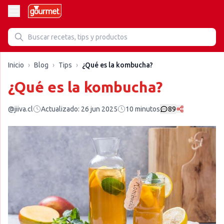
Inicio
›
Blog
›
Tips
›
¿Qué es la kombucha?
¿Qué es la kombucha?
@jiiva.cl
Actualizado:
26 jun 2025
10
minutos
89