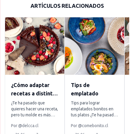
ARTÍCULOS RELACIONADOS
¿Cómo adaptar
Tips de
¿
recetas a distintas
emplatado
g
medidas de
p
¿Te ha pasado que
Tips para lograr
F
quieres hacer una receta,
emplatados bonitos en
h
moldes?
e
pero tu molde es más
tus platos ¿Te ha pasado
q
grande o pequeño que el
que una receta queda
f
Por
@delcca.cl
Por
@comebonito.cl
P
de la receta original y no
rica, pero al servirla no se
p
sabes cómo adaptarlo?
ve tan tentadora como
e