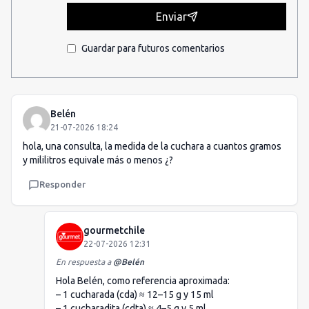
Enviar
Guardar para futuros comentarios
Belén
21-07-2026 18:24
hola, una consulta, la medida de la cuchara a cuantos gramos
y mililitros equivale más o menos ¿?
Responder
gourmetchile
22-07-2026 12:31
En respuesta a
@
Belén
Hola Belén, como referencia aproximada:
– 1 cucharada (cda) ≈ 12–15 g y 15 ml
– 1 cucharadita (cdta) ≈ 4–5 g y 5 ml