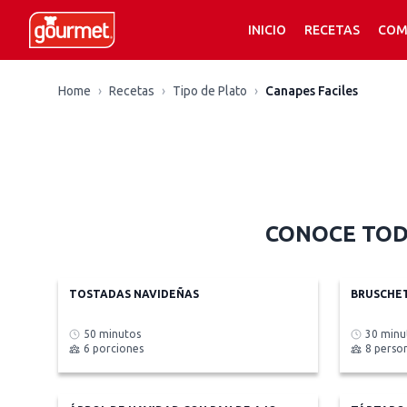
INICIO
RECETAS
COM
Recetas de Canapes Faciles
Home
›
Recetas
›
Tipo de Plato
›
Canapes Faciles
CONOCE TOD
TOSTADAS NAVIDEÑAS
BRUSCHE
50 minutos
30 minu
6 porciones
8 perso