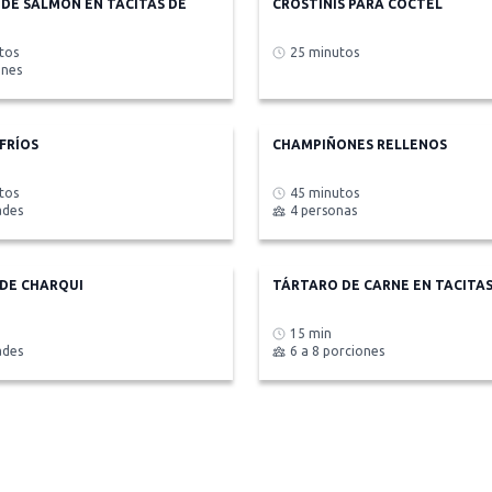
DE SALMÓN EN TACITAS DE
CROSTINIS PARA CÓCTEL
tos
25 minutos
ones
FRÍOS
CHAMPIÑONES RELLENOS
tos
45 minutos
ades
4 personas
DE CHARQUI
TÁRTARO DE CARNE EN TACITAS
15 min
ades
6 a 8 porciones