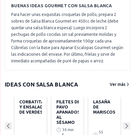
BUENAS IDEAS GOURMET CON
SALSA BLANCA
Para hacer unas exquisitas croquetas de pollo, prepara 2
sobres de Salsa Blanca Gourmet en 450cc de leche (debe
quedar una salsa blanca espesa). Luego incorpora 2
pechugas de pollo cocidas sin sal previamente molidas y
forma croquetas de aproximadamente 100gr cada una.
Cúbrelas con la Base para Apanar Escalopas Gourmet según
las indicaciones del envase. Por último, fríelas y sirve de
inmediato acompañadas de puré de papas o arroz.
IDEAS CON
SALSA BLANCA
Ver más
CORBATITAS
FILETES DE
LASAÑA
Y ENSALADA
PAVO
DE
DE VERDES
APANADOS
MARISCOS
AL
SÉSAMO
30 min
55
4