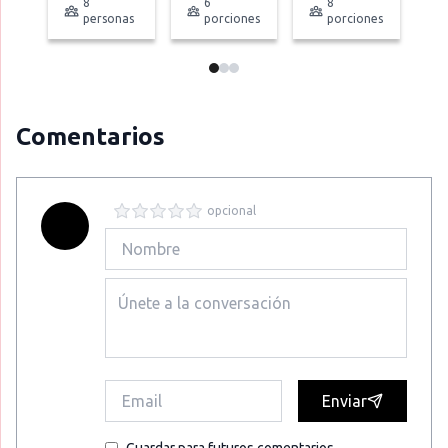
8
6
8
personas
porciones
porciones
Comentarios
opcional
Enviar