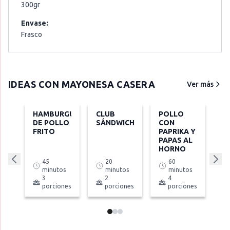
300gr
Envase:
Frasco
IDEAS CON
MAYONESA CASERA
Ver más
HAMBURGUESA
CLUB
POLLO
DE POLLO
SÁNDWICH
CON
FRITO
PAPRIKA Y
PAPAS AL
HORNO
45
20
60
minutos
minutos
minutos
3
2
4
porciones
porciones
porciones