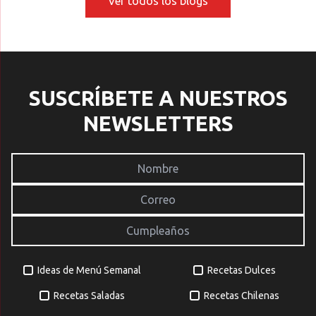
Ver todos los blogs
referentes y jugar con
e
texturas, […]
v
[
SUSCRÍBETE A NUESTROS
NEWSLETTERS
Ideas de Menú Semanal
Recetas Dulces
Recetas Saladas
Recetas Chilenas