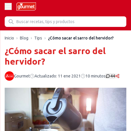
Inicio
›
Blog
›
Tips
›
¿Cómo sacar el sarro del hervidor?
¿Cómo sacar el sarro del
hervidor?
Gourmet
Actualizado:
11 ene 2021
10
minutos
44