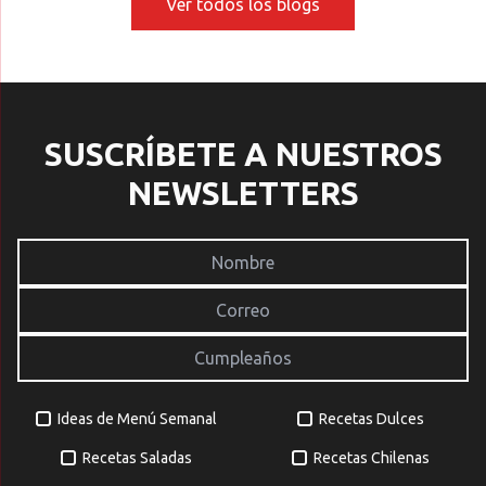
Ver todos los blogs
referentes y jugar con
e
texturas, […]
v
[
SUSCRÍBETE A NUESTROS
NEWSLETTERS
Ideas de Menú Semanal
Recetas Dulces
Recetas Saladas
Recetas Chilenas