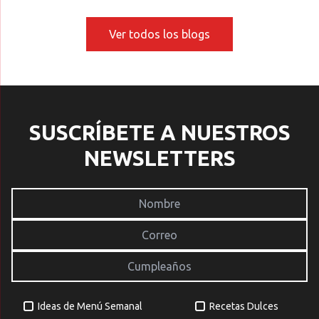
que crees. Primero hay
bonitos. Con algunos
a
que saber que la […]
detalles simples, como
c
elegir bien el plato, mirar
p
Ver todos los blogs
referentes y jugar con
e
texturas, […]
v
[
SUSCRÍBETE A NUESTROS
NEWSLETTERS
Ideas de Menú Semanal
Recetas Dulces