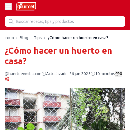
Inicio
›
Blog
›
Tips
›
¿Cómo hacer un huerto en casa?
¿Cómo hacer un huerto en
casa?
@huertoenmibalcon
Actualizado:
26 jun 2025
10
minutos
0