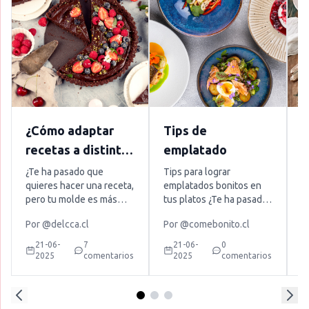
¿Cómo adaptar
Tips de
¿
recetas a distintas
emplatado
g
medidas de
p
¿Te ha pasado que
Tips para lograr
F
quieres hacer una receta,
emplatados bonitos en
h
moldes?
e
pero tu molde es más
tus platos ¿Te ha pasado
q
grande o pequeño que el
que una receta queda
f
Por
@delcca.cl
Por
@comebonito.cl
P
de la receta original y no
rica, pero al servirla no se
p
sabes cómo adaptarlo?
ve tan tentadora como
e
21-06-
7
21-06-
0
No te preocupes porque
esperabas? La buena
q
2025
comentarios
2025
comentarios
en este blog te vamos a
noticia es que no
n
enseñar cómo hacerlo, y
necesitas ser chef para
u
es mucho más fácil de lo
lograr emplatados más
g