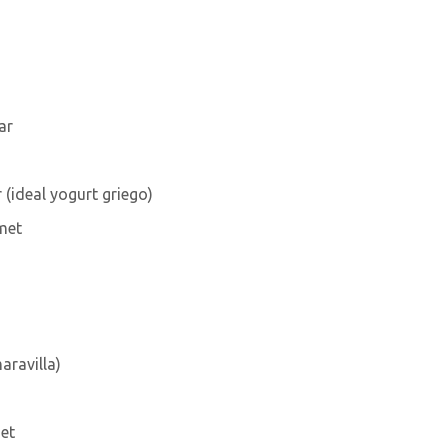
ar
 (ideal yogurt griego)
met
aravilla)
met