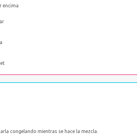
r encima
ar
da
met
arla congelando mientras se hace la mezcla.