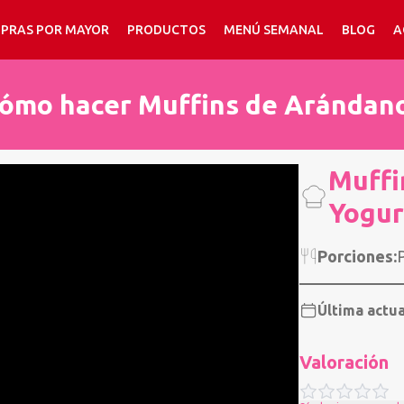
PRAS POR MAYOR
PRODUCTOS
MENÚ SEMANAL
BLOG
A
ómo hacer Muffins de Arándan
Muffi
Yogur
Porciones:
P
Última actua
Valoración