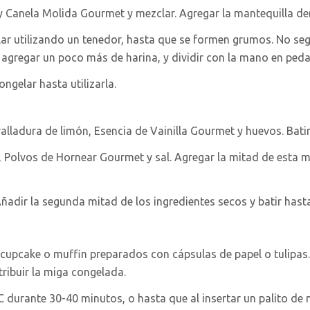
y Canela Molida Gourmet y mezclar. Agregar la mantequilla der
lar utilizando un tenedor, hasta que se formen grumos. No se
 agregar un poco más de harina, y dividir con la mano en pe
ngelar hasta utilizarla.
 ralladura de limón, Esencia de Vainilla Gourmet y huevos. Bati
, Polvos de Hornear Gourmet y sal. Agregar la mitad de esta me
Añadir la segunda mitad de los ingredientes secos y batir hast
e cupcake o muffin preparados con cápsulas de papel o tulipa
tribuir la miga congelada.
 durante 30-40 minutos, o hasta que al insertar un palito de m