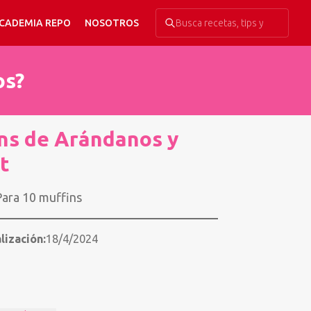
CADEMIA REPO
NOSOTROS
os?
ns de Arándanos y
t
ara 10 muffins
lización:
18/4/2024