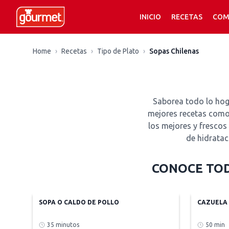
INICIO
RECETAS
COM
Recetas de Sopas Chilenas
Home
›
Recetas
›
Tipo de Plato
›
Sopas Chilenas
Saborea todo lo hog
mejores recetas como 
los mejores y frescos
de hidrataci
CONOCE TOD
SOPA O CALDO DE POLLO
CAZUELA
35 minutos
50 min