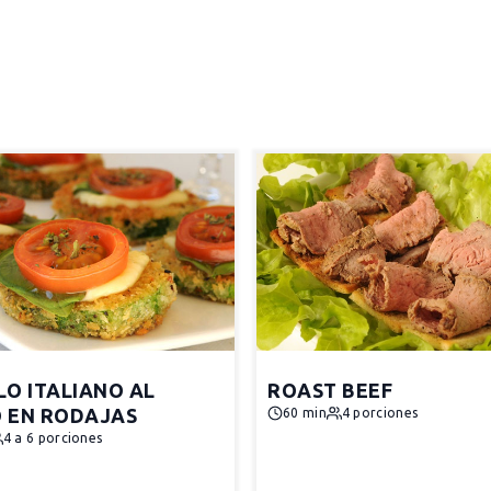
LO ITALIANO AL
ROAST BEEF
 EN RODAJAS
60 min
4 porciones
4 a 6 porciones