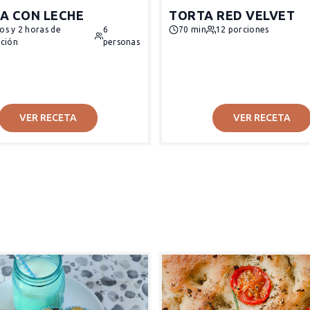
A CON LECHE
TORTA RED VELVET
os y 2 horas de
6
70 min
12 porciones
ación
personas
VER RECETA
VER RECETA