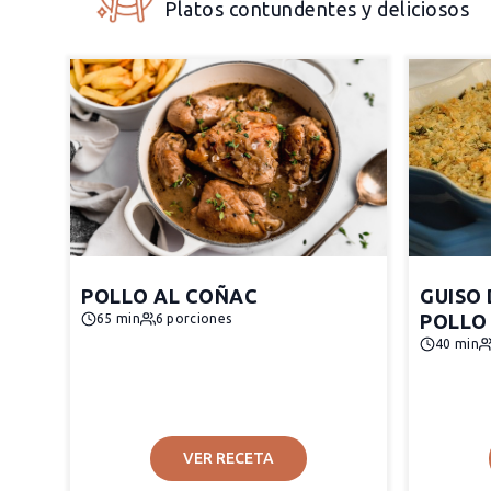
Platos contundentes y deliciosos
POLLO AL COÑAC
GUISO
POLLO
65 min
6 porciones
40 min
VER RECETA