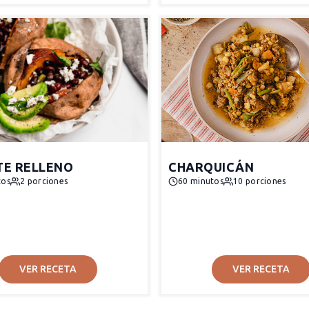
E RELLENO
CHARQUICÁN
tos
2 porciones
60 minutos
10 porciones
VER RECETA
VER RECETA