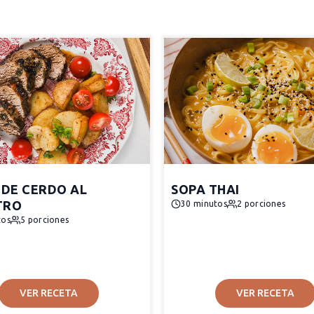
 DE CERDO AL
SOPA THAI
TRO
30 minutos
2 porciones
tos
5 porciones
VER RECETA
VER RECETA