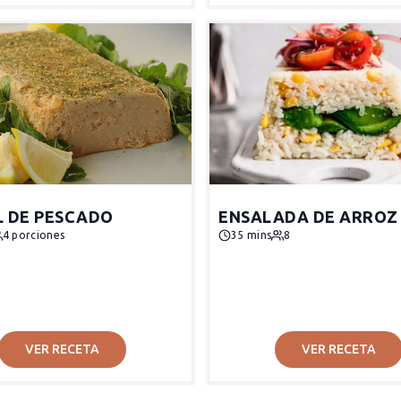
L DE PESCADO
ENSALADA DE ARROZ
4 porciones
35 mins
8
VER RECETA
VER RECETA