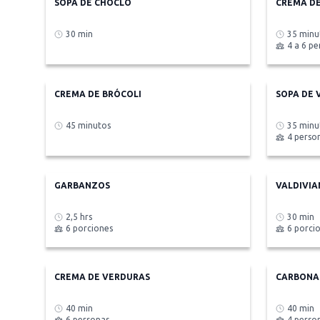
SOPA DE CHOCLO
CREMA DE
30 min
35 minu
4 a 6 p
CREMA DE BRÓCOLI
SOPA DE 
45 minutos
35 minu
4 perso
GARBANZOS
VALDIVI
2,5 hrs
30 min
6 porciones
6 porci
CREMA DE VERDURAS
CARBONA
40 min
40 min
6 personas
4 perso