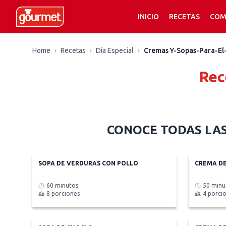
INICIO
RECETAS
COM
Recetas de Cremas Y Sopas Para El Frio
Home
›
Recetas
›
Día Especial
›
Cremas Y-Sopas-Para-El
Rec
CONOCE TODAS LAS
SOPA DE VERDURAS CON POLLO
CREMA DE
60 minutos
50 minu
8 porciones
4 porci