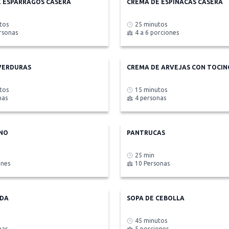
 ESPÁRRAGOS CASERA
CREMA DE ESPINACAS CASERA
tos
25 minutos
ersonas
4 a 6 porciones
VERDURAS
CREMA DE ARVEJAS CON TOCIN
tos
15 minutos
nas
4 personas
ANO
PANTRUCAS
25 min
ones
10 Personas
DA
SOPA DE CEBOLLA
45 minutos
nas
5 porciones